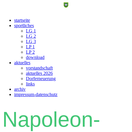
startseite
sportliches
LG 1
LG 2
LG 3
LP 1
LP 2
download
aktuelles
vorstandschaft
aktuelles 2026
Dorferneuerung
links
archiv
impressum-datenschutz
Napoleon-